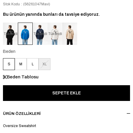
Stok Kodu
(56261047Mavi)
Bu ürünün yanında bunları da tavsiye ediyoruz.
Tükendi
Tükendi
Tükendi
Beden
S
M
L
XL
Beden Tablosu
ÜRÜN ÖZELLIKLERI
Oversize Sweatshirt