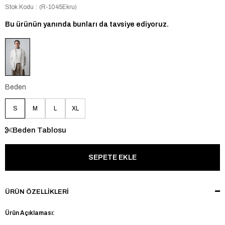
Stok Kodu
(R-1045Ekru)
Bu ürünün yanında bunları da tavsiye ediyoruz.
Beden
S
M
L
XL
Beden Tablosu
ÜRÜN ÖZELLIKLERI
Ürün Açıklaması: