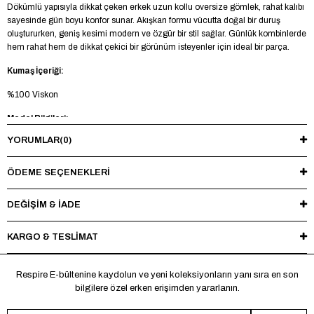
Dökümlü yapısıyla dikkat çeken erkek uzun kollu oversize gömlek, rahat kalıbı
sayesinde gün boyu konfor sunar. Akışkan formu vücutta doğal bir duruş
oluştururken, geniş kesimi modern ve özgür bir stil sağlar. Günlük kombinlerde
hem rahat hem de dikkat çekici bir görünüm isteyenler için ideal bir parça.
Kumaş İçeriği:
%100 Viskon
Model Bilgileri:
YORUMLAR
(0)
Boy 185 cm - Kilo 73 kg - Manken üzerinde M beden mevcuttur.
Yıkama Talimatı:
ÖDEME SEÇENEKLERI
Maksimum 30°C’de tersten yıkayınız, ağartıcı ve kurutucu kullanmayınız.
Ütüleme sırasında baskı ve nakışlı bölgelere doğrudan ısı uygulamaktan
DEĞİŞİM & İADE
kaçınınız.
KARGO & TESLİMAT
*Made in Türkiye
Respire E-bültenine kaydolun ve yeni koleksiyonların yanı sıra en son
bilgilere özel erken erişimden yararlanın.