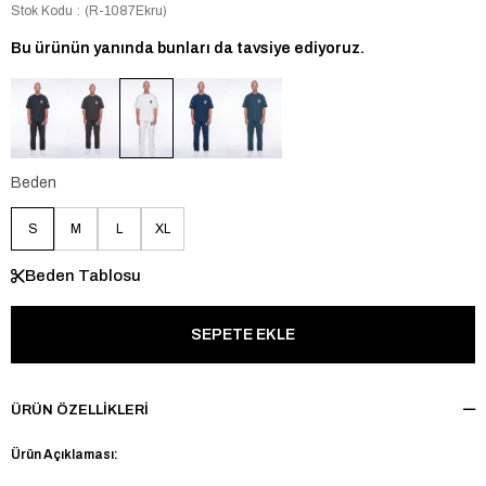
Stok Kodu
(R-1087Ekru)
Bu ürünün yanında bunları da tavsiye ediyoruz.
Beden
S
M
L
XL
Beden Tablosu
ÜRÜN ÖZELLIKLERI
Ürün Açıklaması: