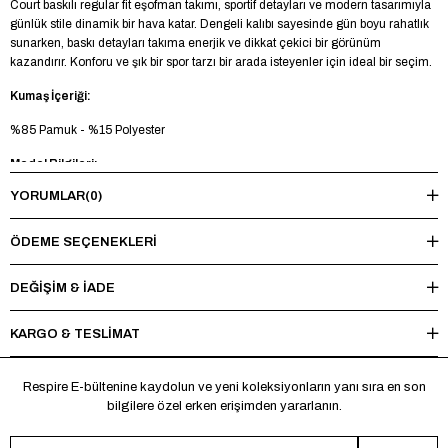
Court baskılı regular fit eşofman takımı, sportif detayları ve modern tasarımıyla
günlük stile dinamik bir hava katar. Dengeli kalıbı sayesinde gün boyu rahatlık
sunarken, baskı detayları takıma enerjik ve dikkat çekici bir görünüm
kazandırır. Konforu ve şık bir spor tarzı bir arada isteyenler için ideal bir seçim.
Kumaş İçeriği:
%85 Pamuk - %15 Polyester
Model Bilgileri:
YORUMLAR
(0)
Boy 188 cm - Kilo 85 kg - Manken üzerinde L beden mevcuttur.
Yıkama Talimatı:
ÖDEME SEÇENEKLERI
Maksimum 30°C’de tersten yıkayınız, ağartıcı ve kurutucu kullanmayınız.
Ütüleme sırasında baskı ve nakışlı bölgelere doğrudan ısı uygulamaktan
DEĞİŞİM & İADE
kaçınınız.
KARGO & TESLİMAT
*Made in Türkiye
Respire E-bültenine kaydolun ve yeni koleksiyonların yanı sıra en son
bilgilere özel erken erişimden yararlanın.