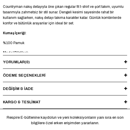
Countryman nakış detayıyla öne çıkan regular fit t-shirt ve şort takım, uyumlu
tasarımıyla zahmetsiz bir stil sunar. Dengeli kesimi sayesinde rahat bir
kullanım sağlarken, nakış detayı takıma karakter katar. Günlük kombinlerde
konfor ve bütünlük arayanlar için ideal bir set.
Kumaş İçeriği:
%100 Pamuk
Model Bilgileri:
YORUMLAR
(0)
Boy 185 cm - Kilo 73 kg - Manken üzerinde M beden mevcuttur.
Yıkama Talimatı:
ÖDEME SEÇENEKLERI
Maksimum 30°C’de tersten yıkayınız, ağartıcı ve kurutucu kullanmayınız.
Ütüleme sırasında baskı ve nakışlı bölgelere doğrudan ısı uygulamaktan
DEĞİŞİM & İADE
kaçınınız.
KARGO & TESLİMAT
*Made in Türkiye
Respire E-bültenine kaydolun ve yeni koleksiyonların yanı sıra en son
bilgilere özel erken erişimden yararlanın.