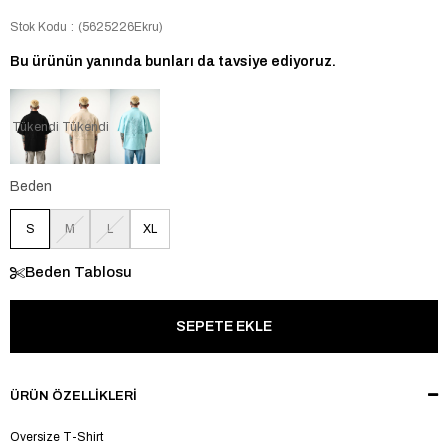
Stok Kodu
(5625226Ekru)
Bu ürünün yanında bunları da tavsiye ediyoruz.
Tükendi
Tükendi
Beden
S
M
L
XL
Beden Tablosu
ÜRÜN ÖZELLIKLERI
Oversize T-Shirt