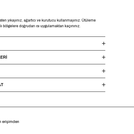
en yıkayınız, ağartıcı ve kurutucu kullanmayınız. Ütüleme
şlı bölgelere doğrudan ısı uygulamaktan kaçınınız.
ERI
AT
en erişimden