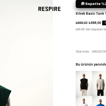
🎁 Sepette %2
Erkek Basic Tank T
₺999,00
₺599,00
₺66,56
`den başlayan ta
Stok Kodu
(5624231Ne
Bu ürünün yanında 