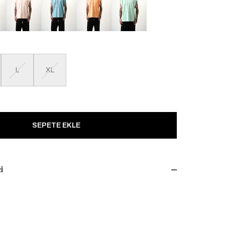
L
XL
I