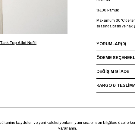
Kısa Kol
%100 Pamuk
Maksimum 30°C’de terst
sırasında baskı ve nakı
 Tank Top Atlet Nefti
YORUMLAR
(0)
ÖDEME SEÇENEKL
DEĞİŞİM & İADE
KARGO & TESLİM
ültenine kaydolun ve yeni koleksiyonların yanı sıra en son bilgilere özel erk
yararlanın.