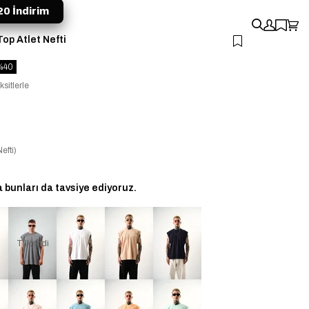
0 İndirim
op Atlet Nefti
40
ksitlerle
fti)
bunları da tavsiye ediyoruz.
Tükendi