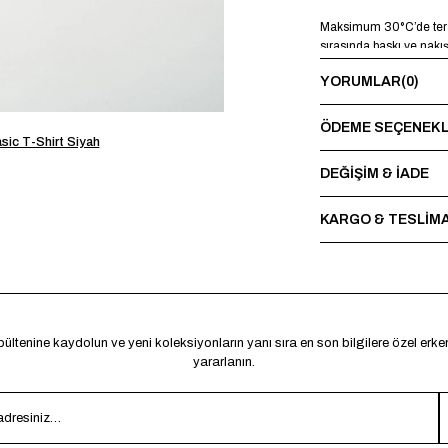
Maksimum 30°C’de terst
sırasında baskı ve nakı
YORUMLAR
(0)
ÖDEME SEÇENEKL
sic T-Shirt Siyah
DEĞİŞİM & İADE
KARGO & TESLİM
ültenine kaydolun ve yeni koleksiyonların yanı sıra en son bilgilere özel erk
yararlanın.