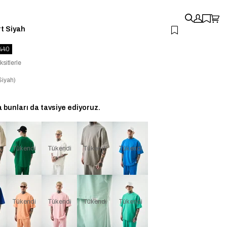
rt Siyah
40
ksitlerle
iyah)
bunları da tavsiye ediyoruz.
i
Tükendi
Tükendi
Tükendi
Tükendi
i
Tükendi
Tükendi
Tükendi
Tükendi