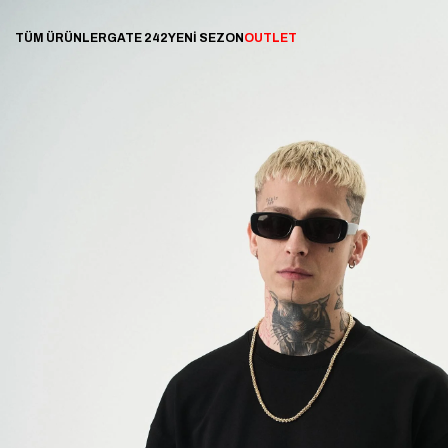
TÜM ÜRÜNLER
GATE 242
YENİ SEZON
OUTLET