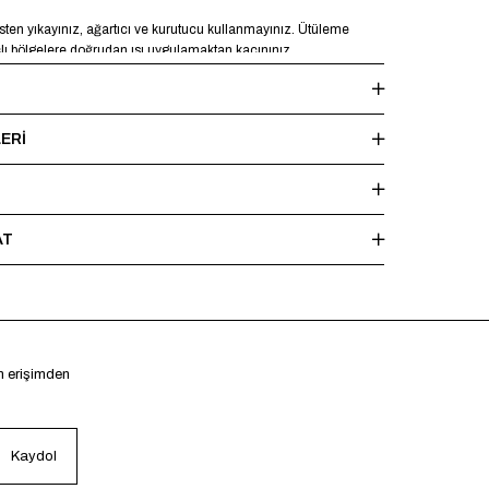
en yıkayınız, ağartıcı ve kurutucu kullanmayınız. Ütüleme
şlı bölgelere doğrudan ısı uygulamaktan kaçınınız.
ERI
AT
en erişimden
Kaydol