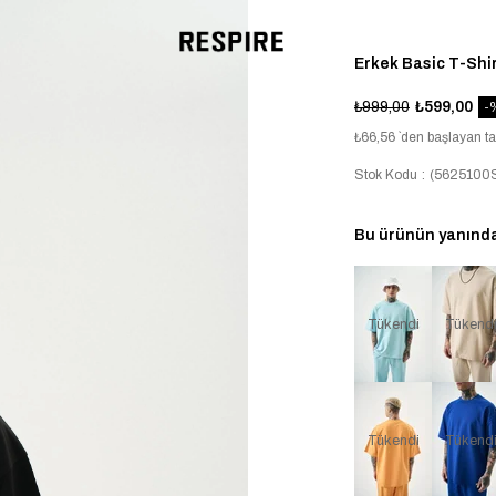
Erkek Basic T-Shi
₺999,00
₺599,00
₺66,56
`den başlayan ta
Stok Kodu
(5625100S
Bu ürünün yanında 
Tükendi
Tükend
Tükendi
Tükend