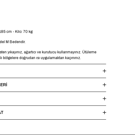
185 cm - Kilo: 70 kg
el M Bedendir.
en yıkayınız, ağartıcı ve kurutucu kullanmayınız. Ütüleme
şlı bölgelere doğrudan ısı uygulamaktan kaçınınız.
ERI
AT