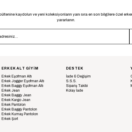
ültenine kaydolun ve yeni koleksiyonların yanı sıra en son bilgilere özel erk
yararlanın.
ERKEK ALT GİYİM
DESTEK
Erkek Eşofman Altı
İade & Değişim
Erkek Jogger Eşofman Altı
S.S.S.
Erkek Baggy Eşofman Altı
Sipariş Takibi
Erkek Jean
Kolay İade
Erkek Baggy Jean
Erkek Kargo Jean
Erkek Pantolon
Erkek Baggy Pantolon
Erkek Kumaş Pantolon
Erkek Şort