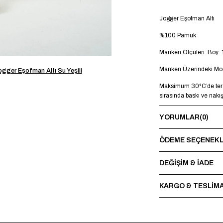
Jogger Eşofman Altı
%100 Pamuk
Manken Ölçüleri: Boy: 
Manken Üzerindeki Mod
ogger Eşofman Altı Su Yeşili
Maksimum 30°C’de terst
sırasında baskı ve nakı
YORUMLAR
(0)
ÖDEME SEÇENEKL
DEĞİŞİM & İADE
KARGO & TESLİM