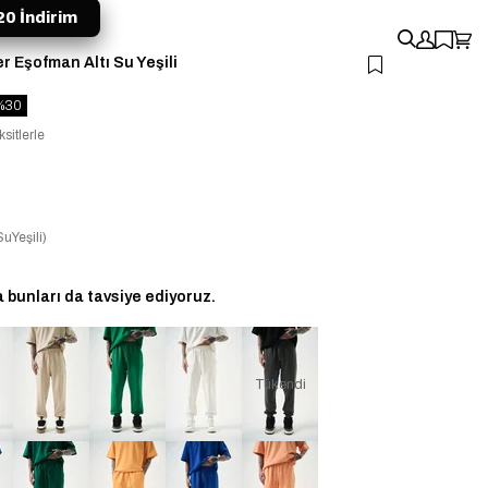
0 İndirim
 Eşofman Altı Su Yeşili
30
sitlerle
uYeşili)
bunları da tavsiye ediyoruz.
Tükendi