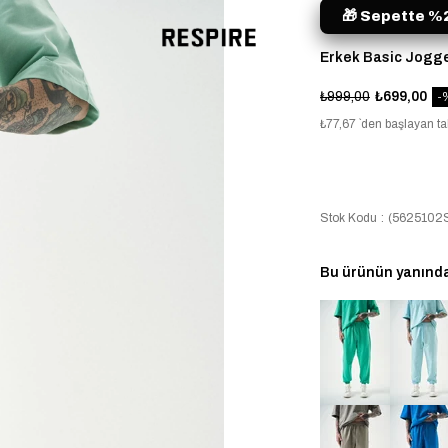
🎁 Sepette %2
Erkek Basic Jogger
₺999,00
₺699,00
₺77,67
`den başlayan tak
Stok Kodu
(5625102S
Bu ürünün yanında 