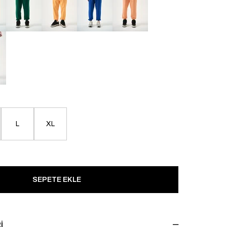
L
XL
I