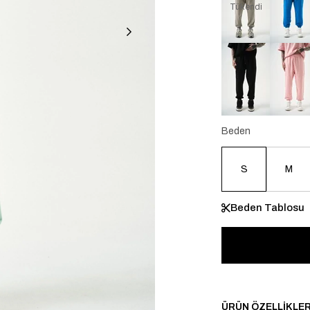
Tükendi
Beden
S
M
Beden Tablosu
ÜRÜN ÖZELLIKLER