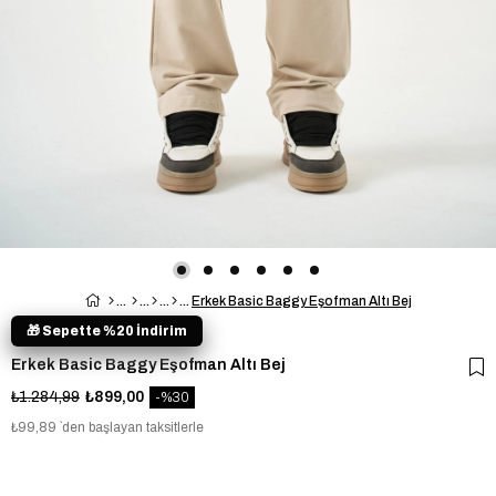
Erkek Basic Baggy Eşofman Altı Bej
🎁 Sepette %20 İndirim
Erkek Basic Baggy Eşofman Altı Bej
₺1.284,99
₺899,00
30
₺99,89
`den başlayan taksitlerle