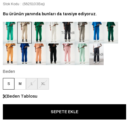
Stok Kodu
(5625103Bej)
Bu ürünün yanında bunları da tavsiye ediyoruz.
Tükendi
Tükendi
Beden
S
M
L
XL
Beden Tablosu