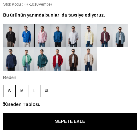
Stok Kodu
(R-1010Pembe)
Bu ürünün yanında bunları da tavsiye ediyoruz.
Beden
S
M
L
XL
Beden Tablosu