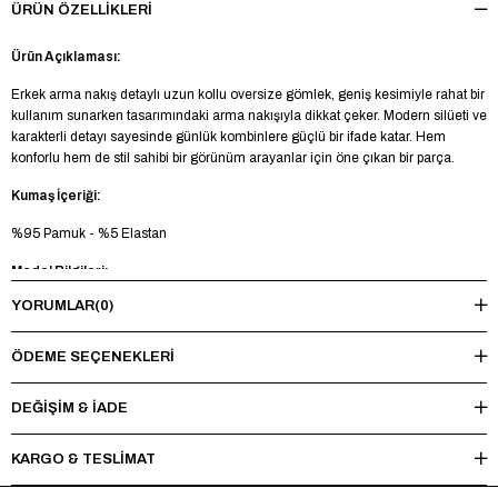
ÜRÜN ÖZELLIKLERI
Ürün Açıklaması:
Erkek arma nakış detaylı uzun kollu oversize gömlek, geniş kesimiyle rahat bir
kullanım sunarken tasarımındaki arma nakışıyla dikkat çeker. Modern silüeti ve
karakterli detayı sayesinde günlük kombinlere güçlü bir ifade katar. Hem
konforlu hem de stil sahibi bir görünüm arayanlar için öne çıkan bir parça.
Kumaş İçeriği:
%95 Pamuk - %5 Elastan
Model Bilgileri:
YORUMLAR
(0)
Boy 185 cm - Kilo 73 kg - Manken üzerinde M beden mevcuttur.
Yıkama Talimatı:
ÖDEME SEÇENEKLERI
Maksimum 30°C’de tersten yıkayınız, ağartıcı ve kurutucu kullanmayınız.
Ütüleme sırasında baskı ve nakışlı bölgelere doğrudan ısı uygulamaktan
DEĞİŞİM & İADE
kaçınınız.
KARGO & TESLİMAT
*Made in Türkiye