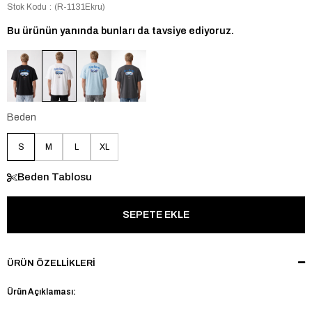
Stok Kodu
(R-1131Ekru)
Bu ürünün yanında bunları da tavsiye ediyoruz.
Beden
S
M
L
XL
Beden Tablosu
ÜRÜN ÖZELLIKLERI
Ürün Açıklaması: