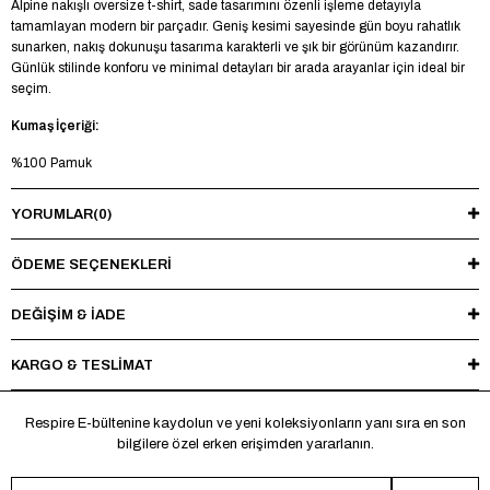
Alpine nakışlı oversize t-shirt, sade tasarımını özenli işleme detayıyla
tamamlayan modern bir parçadır. Geniş kesimi sayesinde gün boyu rahatlık
sunarken, nakış dokunuşu tasarıma karakterli ve şık bir görünüm kazandırır.
Günlük stilinde konforu ve minimal detayları bir arada arayanlar için ideal bir
seçim.
Kumaş İçeriği:
%100 Pamuk
Model Bilgileri:
YORUMLAR
(0)
Boy 188 cm - Kilo 85 kg - Manken üzerinde L beden mevcuttur.
ÖDEME SEÇENEKLERI
Yıkama Talimatı:
Maksimum 30°C’de tersten yıkayınız, ağartıcı ve kurutucu kullanmayınız.
DEĞİŞİM & İADE
Ütüleme sırasında baskı ve nakışlı bölgelere doğrudan ısı uygulamaktan
kaçınınız.
KARGO & TESLİMAT
*Made in Türkiye
Respire E-bültenine kaydolun ve yeni koleksiyonların yanı sıra en son
bilgilere özel erken erişimden yararlanın.