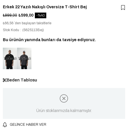
Erkek 22 Yazılı Nakışlı Oversize T-Shirt Bej
₺999,00
₺599,00
40
₺66,56
`den başlayan taksitlerle
Stok Kodu
(5625113Bej)
Bu ürünün yanında bunları da tavsiye ediyoruz.
Tükendi
Tükendi
Beden Tablosu
Ürün stoklarımızda kalmamıştır.
GELINCE HABER VER