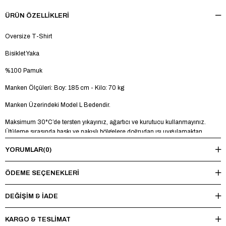
ÜRÜN ÖZELLIKLERI
Oversize T-Shirt
Bisiklet Yaka
%100 Pamuk
Manken Ölçüleri: Boy: 185 cm - Kilo: 70 kg
Manken Üzerindeki Model L Bedendir.
Maksimum 30°C’de tersten yıkayınız, ağartıcı ve kurutucu kullanmayınız.
Ütüleme sırasında baskı ve nakışlı bölgelere doğrudan ısı uygulamaktan
kaçınınız.
YORUMLAR
(0)
ÖDEME SEÇENEKLERI
DEĞİŞİM & İADE
KARGO & TESLİMAT