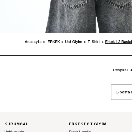
Anasayfa
ERKEK
Üst Giyim
T-Shirt
Erkek 13 Baskı
Respire E-b
KURUMSAL
ERKEK ÜST GİYİM