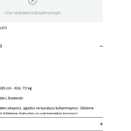
Ürün stoklarımızda kalmamıştır.
 VER
I
185 cm - Kilo: 70 kg
el L Bedendir.
en yıkayınız, ağartıcı ve kurutucu kullanmayınız. Ütüleme
şlı bölgelere doğrudan ısı uygulamaktan kaçınınız.