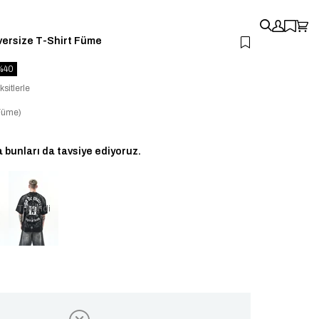
Oversize T-Shirt Füme
40
ksitlerle
Füme)
bunları da tavsiye ediyoruz.
i
Tükendi