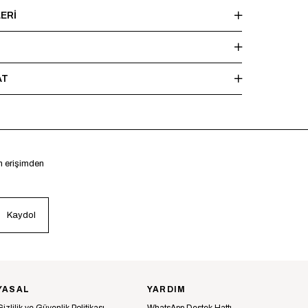
ERI
AT
en erişimden
Kaydol
YASAL
YARDIM