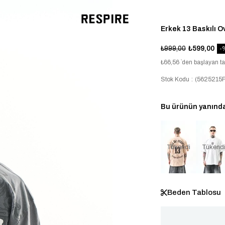
Erkek 13 Baskılı 
₺999,00
₺599,00
₺66,56
`den başlayan ta
Stok Kodu
(5625215
Bu ürünün yanında 
Tükendi
Tükend
Beden Tablosu