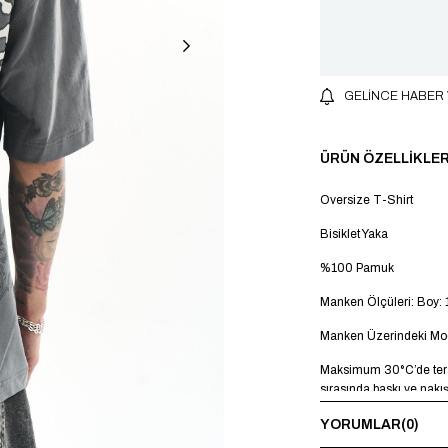
GELINCE HABER
ÜRÜN ÖZELLIKLER
Oversize T-Shirt
Bisiklet Yaka
%100 Pamuk
Manken Ölçüleri: Boy: 
Manken Üzerindeki Mod
Maksimum 30°C’de terst
sırasında baskı ve nakı
YORUMLAR
(0)