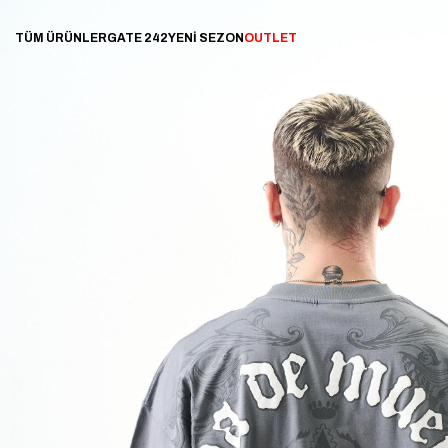
TÜM ÜRÜNLER
GATE 242
YENİ SEZON
OUTLET